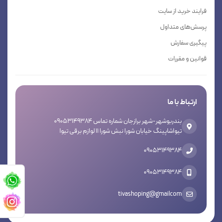
فرایند خرید از سایت
پرسش‌های متداول
پیگیری سفارش
قوانین و مقررات
ارتباط با ما
بندربوشهر-شهر برازجان شماره تماس 09053149384
تیواشاپینگ خیابان شورا نبش شورا 11 لوازم برقی تیوا
09053149384
09053149384
tivashoping@gmailcom