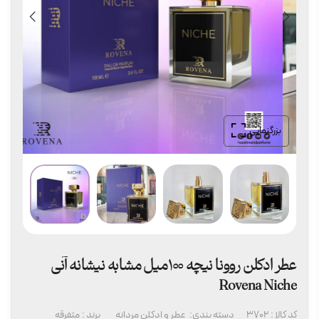
بزرگنمایی
عطر ادکلن روونا نیچه 100میل مشابه نیشانه آنی
Rovena Niche
کد کالا :
3702
دسته بندی:
عطر و ادکلن مردانه
برند :
متفرقه