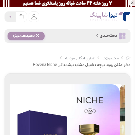
×
0
دسته بندی
تخفیف‌های ویژه
محصولات
عطر و ادکلن مردانه
عطر ادکلن روونا نیچه 100میل مشابه نیشانه آنی Rovena Niche