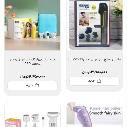
ماشین اصلاح دی اس پی مدل DSP-60121
شیور زنانه چهار کاره دی اس پی مدل
DSP-80155
3,980,000
تومان
4,450,000
تومان
خرید
خرید