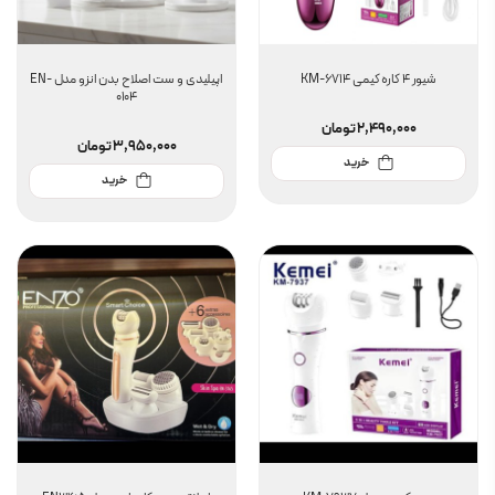
شیور 4 کاره کیمی KM-6714
اپیلیدی و ست اصلاح بدن انزو مدل EN-
0104
2,490,000
تومان
3,950,000
تومان
خرید
خرید