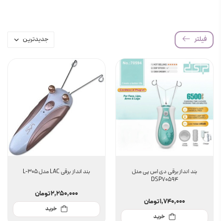
فیلتر
بند انداز برقی دی اس پی مدل
بند انداز برقی LAC مدل L-305
DSP70594
2,250,000
تومان
1,740,000
تومان
خرید
خرید