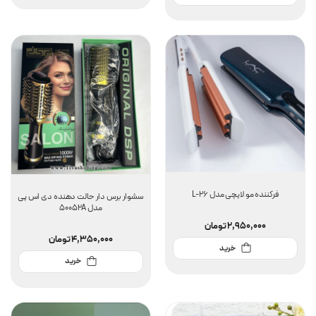
فرکننده مو لایچی مدل L-26
سشوار برس دار حالت دهنده دی اس پی
مدل 50052A
2,950,000
تومان
4,350,000
تومان
خرید
خرید