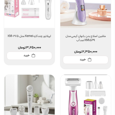
ماشین اصلاح بدن بانوان کیمی مدل
اپیلاتور چندکاره Kemei مدل KM-275
KM1539 ضد آب
3,250,000
تومان
2,350,000
تومان
خرید
خرید