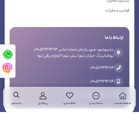
پیگیری سفارش
قوانین و مقررات
ارتباط با ما
بندربوشهر-شهر برازجان شماره تماس 09053149384
تیواشاپینگ خیابان شورا نبش شورا 11 لوازم برقی تیوا
09053149384
09053149384
tivashoping@gmailcom
صفحه نخست
دسته بندی
علاقمندی
پروفایل
جستجو
تمام حقوق برای تیواشاپینگ محفوظ است
وبنوتک
توسط
طراحی سایت فروشگاهی