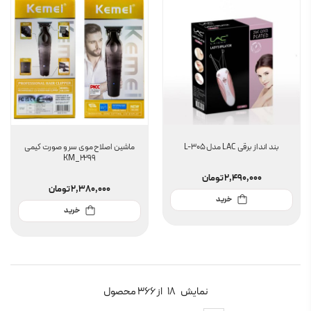
بند انداز برقی LAC مدل L-305
ماشین اصلاح موی سر و صورت کیمی
KM_2299
2,490,000
تومان
2,380,000
تومان
خرید
خرید
نمایش
18
از 366 محصول