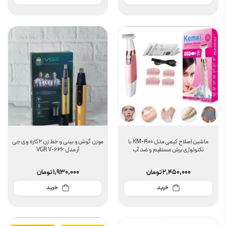
ماشین اصلاح کیمی مدل KM-1900 با
موزن گوش و بینی و خط زن 2 کاره وی جی
تکنولوژی برش مستقیم و ضد آب
آر مدل VGR V-626
2,450,000
تومان
1,930,000
تومان
خرید
خرید